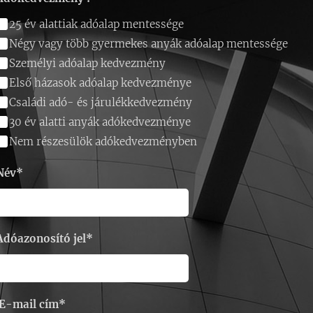
25 év alattiak adóalap mentessége
Négy vagy több gyermekes anyák adóalap mentessége
Személyi adóalap kedvezmény
Első házasok adóalap kedvezménye
Családi adó- és járulékkedvezmény
30 év alatti anyák adókedvezménye
Nem részesülök adókedvezményben
Név*
Adóazonosító jel*
E-mail cím*