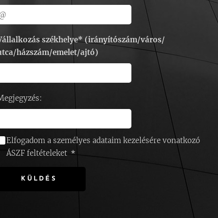
Vállalkozás székhelye* (irányítószám/város/
utca/házszám/emelet/ajtó)
Megjegyzés:
Elfogadom a személyes adataim kezelésére vonatkozó
ÁSZF feltételeket
KÜLDÉS