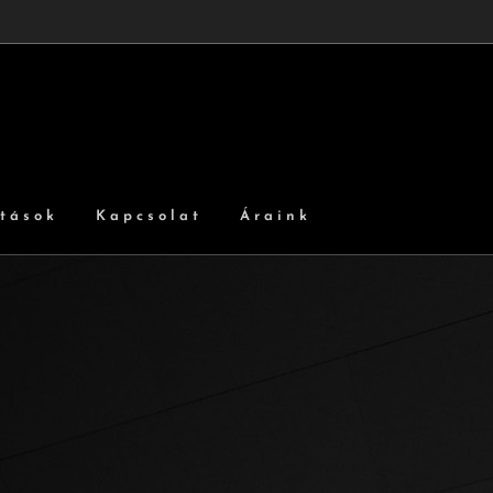
atások
Kapcsolat
Áraink