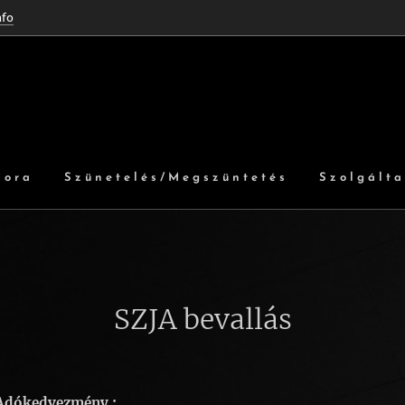
nfo
dora
Szünetelés/Megszüntetés
Szolgált
SZJA bevallás
Adókedvezmény :